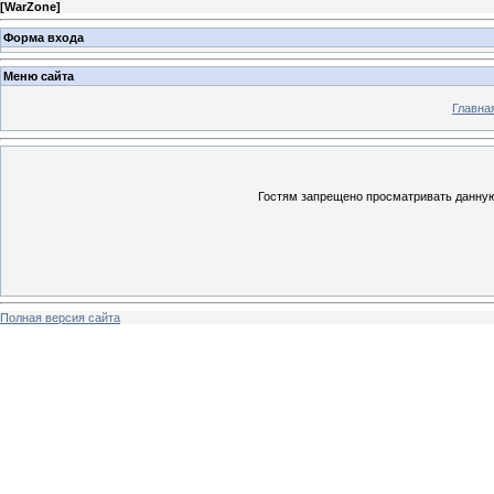
[
WarZone
]
Форма входа
Меню сайта
Главна
Гостям запрещено просматривать данную 
Полная версия сайта